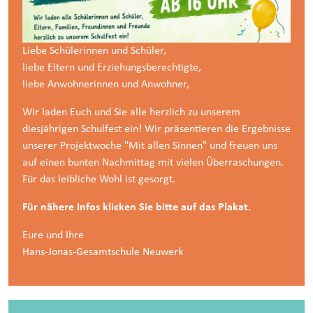
Liebe Schülerinnen und Schüler,
liebe Eltern und Erziehungsberechtigte,
liebe Anwohnerinnen und Anwohner,
Wir laden Euch und Sie alle herzlich zu unserem
diesjährigen Schulfest ein! Wir präsentieren die Ergebnisse
unserer Projektwoche "Mit allen Sinnen" und freuen uns
auf einen bunten Nachmittag mit vielen Überraschungen.
Für das leibliche Wohl ist gesorgt.
Für nähere Infos klicken Sie bitte auf das Plakat.
Eure und Ihre
Hans-Jonas-Gesamtschule Neuwerk